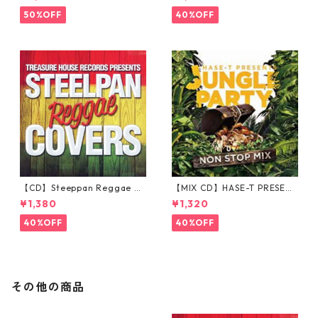
50%OFF
40%OFF
【CD】Steeppan Reggae Co
【MIX CD】HASE-T PRESENT
vers
S JUNGLE PARTY NONSTOP
¥1,380
¥1,320
MIX
40%OFF
40%OFF
その他の商品