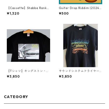
【Cassette】Shabba Ranks
Guitar Drop Riddim (2024V
Featuring KRS-1 The Jam
ersion) Sample Pack
¥1,320
¥500
【Tシャツ】キングストン・ノ
サウンドシステムフライヤー
ーマン・マンレー国際空港シ
展 Tシャツ
¥3,850
¥3,850
リーズ
CATEGORY