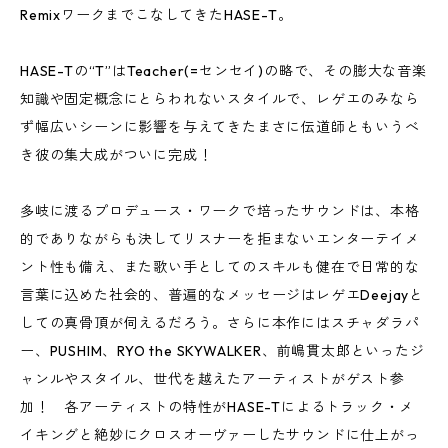
RemixワークまでこなしてきたHASE-T。
HASE-Tの“T”はTeacher(=センセイ)の略で、その膨大な音楽
知識や固定概念にとらわれないスタイルで、レゲエのみなら
ず幅広いシーンに影響を与えてきたまさに伝道師ともいうべ
き彼の集大成がついに完成！
多岐に渡るプロデュース・ワークで培ったサウンドは、本格
的でありながらも決してリスナーを拒まないエンターテイメ
ント性も備え、また歌い手としてのスキルも健在で日常的な
言葉に込めた社会的、普遍的なメッセージはレゲエDeejayと
しての真骨頂が伺えるだろう。さらに本作にはスチャダラパ
ー、PUSHIM、RYO the SKYWALKER、前嶋貫太郎といったジ
ャンルやスタイル、世代を越えたアーティストがゲスト参
加！ 各アーティストの特性がHASE-Tによるトラック・メ
イキングと絶妙にクロスオーヴァーしたサウンドに仕上がっ