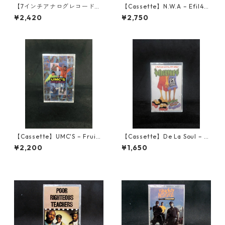
【7インチアナログレコード】
【Cassette】N.W.A – Efil4z
夕暮れサマー / HASE-T feat.
aggin
¥2,420
¥2,750
スチャダラパー＆PUSHIM
【Cassette】UMC'S – Fruits
【Cassette】De La Soul – A
Of Nature
Roller Skating Jam Named
¥2,200
¥1,650
"Saturdays"