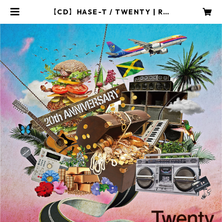
【CD】HASE-T / TWENTY | Rhy
thms Lounge