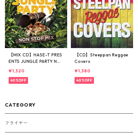
【MIX CD】HASE-T PRES
【CD】Steeppan Reggae
ENTS JUNGLE PARTY NO
Covers
NSTOP MIX
¥1,320
¥1,380
40%OFF
40%OFF
CATEGORY
フライヤー