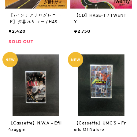
【7インチアナログレコー
【CD】HASE-T / TWENT
ド】夕暮れサマー / HASE-
Y
T feat.スチャダラパー＆P
¥2,420
¥2,750
USHIM
SOLD OUT
【Cassette】N.W.A – Efil
【Cassette】UMC'S – Fr
4zaggin
uits Of Nature