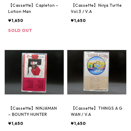
【Cassette】Capleton –
【Cassette】Ninja Turtle
Lotion Man
Vol.3 / V.A
¥1,650
¥1,650
SOLD OUT
【Cassette】NINJAMAN
【Cassette】THINGS A G
– BOUNTY HUNTER
WAN / V.A
¥1,650
¥1,650