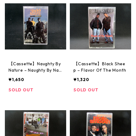
【Cassette】Naughty By
【Cassette】Black Shee
Nature ‎– Naughty By Nat
p – Flavor Of The Month
ure
¥1,650
¥1,320
SOLD OUT
SOLD OUT