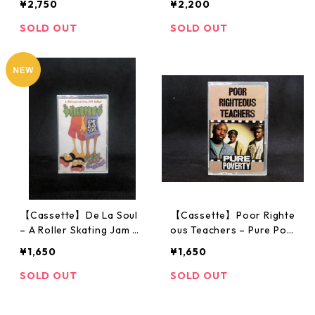
¥2,750
¥2,200
SOLD OUT
SOLD OUT
【Cassette】De La Soul
【Cassette】Poor Righte
– A Roller Skating Jam N
ous Teachers – Pure Pov
amed "Saturdays"
erty
¥1,650
¥1,650
SOLD OUT
SOLD OUT