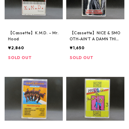
【Cassette】K.M.D. ‎– Mr.
【Cassette】NICE & SMO
Hood
OTH-AIN'T A DAMN THIN
G CHANGED
¥2,860
¥1,650
SOLD OUT
SOLD OUT