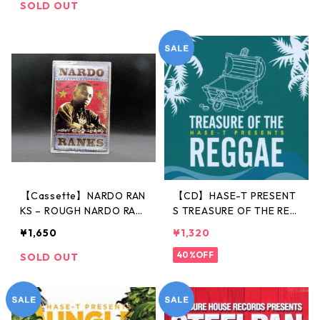
SOLD OUT
【Cassette】NARDO RAN
【CD】HASE-T PRESENT
KS – ROUGH NARDO RAN
S TREASURE OF THE REG
KING
GAE
¥1,650
¥1,320
40%OFF
SOLD OUT