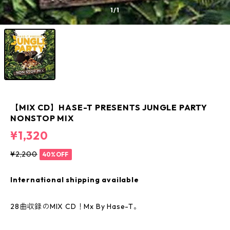
1
/1
【MIX CD】HASE-T PRESENTS JUNGLE PARTY
NONSTOP MIX
¥1,320
¥2,200
40%OFF
International shipping available
28曲収録のMIX CD！Mx By Hase-T。