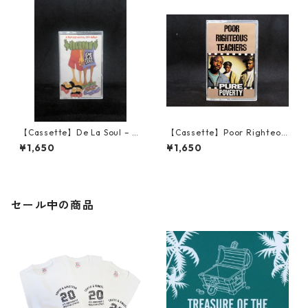
【Cassette】De La Soul – A
【Cassette】Poor Righteou
Roller Skating Jam Named
s Teachers – Pure Poverty
¥1,650
¥1,650
"Saturdays"
セール中の商品