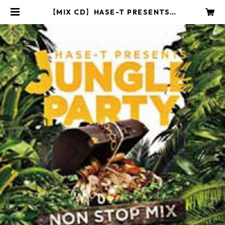
【MIX CD】HASE-T PRESENTS J
UNGLE PARTY NONSTOP MIX |
Rhythms Lounge