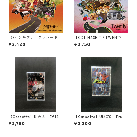
【7インチアナログレコード】
【CD】HASE-T / TWENTY
夕暮れサマー / HASE-T feat.
¥2,420
¥2,750
スチャダラパー＆PUSHIM
【Cassette】N.W.A – Efil4z
【Cassette】UMC'S – Fruits
aggin
Of Nature
¥2,750
¥2,200