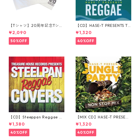
【Tシャツ】20周年記念Tシャ
【CD】HASE-T PRESENTS TR
ツ
EASURE OF THE REGGAE
¥2,090
¥1,320
50%OFF
40%OFF
【CD】Steeppan Reggae Co
【MIX CD】HASE-T PRESENT
vers
S JUNGLE PARTY NONSTOP
¥1,380
¥1,320
MIX
40%OFF
40%OFF