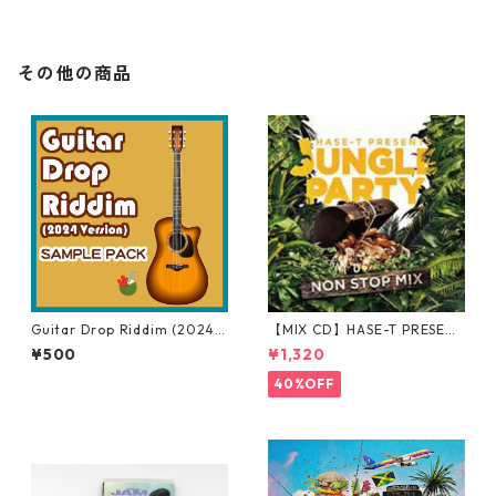
その他の商品
Guitar Drop Riddim (2024V
【MIX CD】HASE-T PRESENT
ersion) Sample Pack
S JUNGLE PARTY NONSTOP
¥500
¥1,320
MIX
40%OFF