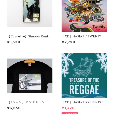
【Cassette】Shabba Ranks
【CD】HASE-T / TWENTY
Featuring KRS-1 The Jam
¥1,320
¥2,750
【Tシャツ】キングストン・ノ
【CD】HASE-T PRESENTS TR
ーマン・マンレー国際空港シ
EASURE OF THE REGGAE
¥3,850
¥1,320
リーズ