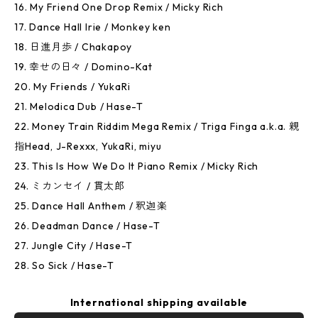
16. My Friend One Drop Remix / Micky Rich
17. Dance Hall Irie / Monkey ken
18. 日進月歩 / Chakapoy
19. 幸せの日々 / Domino-Kat
20. My Friends / YukaRi
21. Melodica Dub / Hase-T
22. Money Train Riddim Mega Remix / Triga Finga a.k.a. 親
指Head, J-Rexxx, YukaRi, miyu
23. This Is How We Do It Piano Remix / Micky Rich
24. ミカンセイ / 貫太郎
25. Dance Hall Anthem / 釈迦楽
26. Deadman Dance / Hase-T
27. Jungle City / Hase-T
28. So Sick / Hase-T
International shipping available