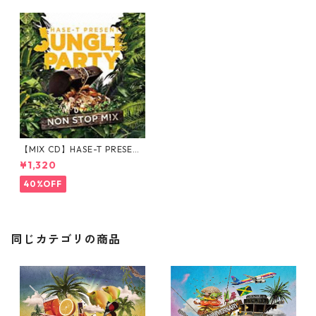
【MIX CD】HASE-T PRESENT
S JUNGLE PARTY NONSTOP
¥1,320
MIX
40%OFF
同じカテゴリの商品