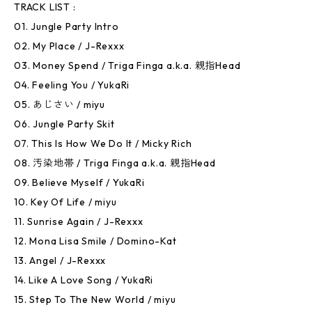
TRACK LIST :
01. Jungle Party Intro
02. My Place / J-Rexxx
03. Money Spend / Triga Finga a.k.a. 親指Head
04. Feeling You / YukaRi
05. あじさい / miyu
06. Jungle Party Skit
07. This Is How We Do It / Micky Rich
08. 汚染地帯 / Triga Finga a.k.a. 親指Head
09. Believe Myself / YukaRi
10. Key Of Life / miyu
11. Sunrise Again / J-Rexxx
12. Mona Lisa Smile / Domino-Kat
13. Angel / J-Rexxx
14. Like A Love Song / YukaRi
15. Step To The New World / miyu