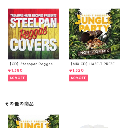
【CD】Steeppan Reggae Co
【MIX CD】HASE-T PRESENT
vers
S JUNGLE PARTY NONSTOP
¥1,380
¥1,320
MIX
40%OFF
40%OFF
その他の商品