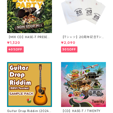
【MIX CD】HASE-T PRESENT
【Tシャツ】20周年記念Tシャ
S JUNGLE PARTY NONSTOP
ツ
¥1,320
¥2,090
MIX
40%OFF
50%OFF
Guitar Drop Riddim (2024V
【CD】HASE-T / TWENTY