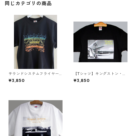
同じカテゴリの商品
サウンドシステムフライヤー
【Tシャツ】キングストン・ノ
展 Tシャツ
ーマン・マンレー国際空港シ
¥3,850
¥3,850
リーズ