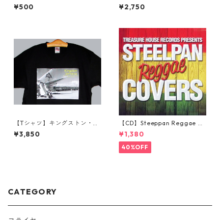
ersion) Sample Pack
¥500
¥2,750
【Tシャツ】キングストン・ノ
【CD】Steeppan Reggae Co
ーマン・マンレー国際空港シ
vers
¥3,850
¥1,380
リーズ
40%OFF
CATEGORY