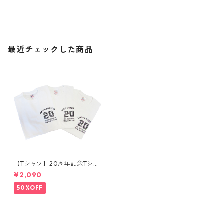
最近チェックした商品
【Tシャツ】20周年記念Tシャ
ツ
¥2,090
50%OFF