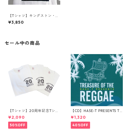
【Tシャツ】キングストン・ノ
ーマン・マンレー国際空港シ
¥3,850
リーズ
セール中の商品
【Tシャツ】20周年記念Tシャ
【CD】HASE-T PRESENTS TR
ツ
EASURE OF THE REGGAE
¥2,090
¥1,320
50%OFF
40%OFF