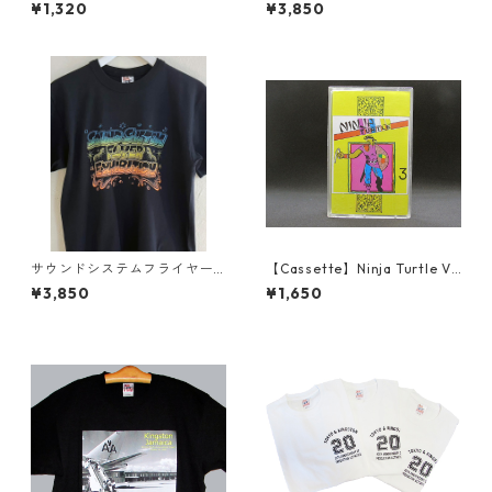
Featuring KRS-1 The Jam
ーマン・マンレー国際空港シ
¥1,320
¥3,850
リーズ
サウンドシステムフライヤー
【Cassette】Ninja Turtle Vo
展 Tシャツ
l.3 / V.A
¥3,850
¥1,650