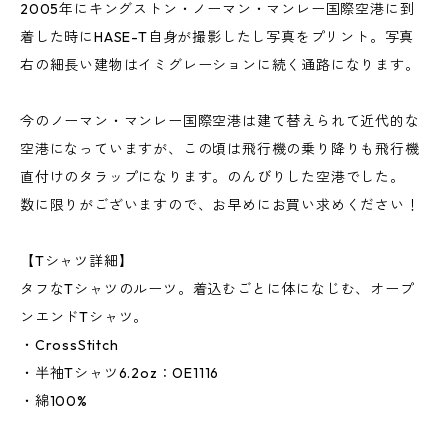
2005年にキングストン・ノーマン・マンレー国際空港に到
着した時にHASE-T自身が撮影したし写真をプリント。写真
右の細長い建物はイミグレーションに続く通路になります。
今のノーマン・マンレー国際空港は建て替えられて近代的な
空港になっていますが、この頃は飛行機の乗り降りも飛行機
直付けのタラップになります。のんびりした空港でした。
数に限りがございますので、お早めにお買い求めください！
【Tシャツ詳細】
タフなTシャツのルーツ。着込むごとに体になじむ、オープ
ンエンドTシャツ。
・CrossStitch
・半袖Tシャツ6.2oz：OE1116
・綿100%