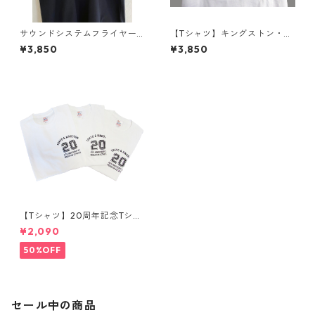
サウンドシステムフライヤー
【Tシャツ】キングストン・ノ
展 Tシャツ
ーマン・マンレー国際空港シ
¥3,850
¥3,850
リーズ
【Tシャツ】20周年記念Tシャ
ツ
¥2,090
50%OFF
セール中の商品