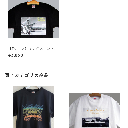
【Tシャツ】キングストン・ノ
ーマン・マンレー国際空港シ
¥3,850
リーズ
同じカテゴリの商品