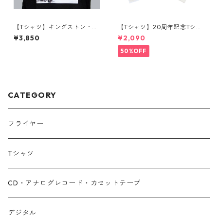
【Tシャツ】キングストン・ノ
【Tシャツ】20周年記念Tシャ
ーマン・マンレー国際空港シ
ツ
¥3,850
¥2,090
リーズ
50%OFF
CATEGORY
フライヤー
Tシャツ
CD・アナログレコード・カセットテープ
デジタル