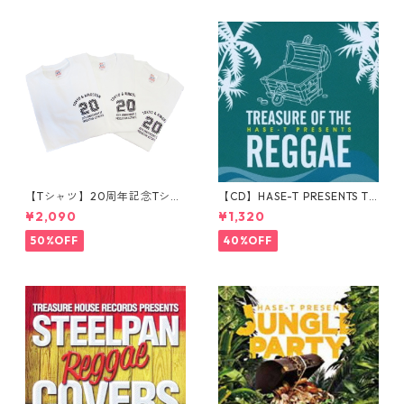
【Tシャツ】20周年記念Tシャ
【CD】HASE-T PRESENTS TR
ツ
EASURE OF THE REGGAE
¥2,090
¥1,320
50%OFF
40%OFF