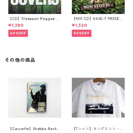
【CD】Steeppan Reggae Co
【MIX CD】HASE-T PRESENT
vers
S JUNGLE PARTY NONSTOP
¥1,380
¥1,320
MIX
40%OFF
40%OFF
その他の商品
【Cassette】Shabba Ranks
【Tシャツ】キングストン・ノ