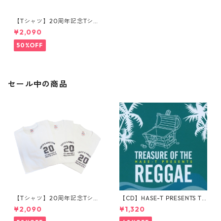
【Tシャツ】20周年記念Tシャ
ツ
¥2,090
50%OFF
セール中の商品
【Tシャツ】20周年記念Tシャ
【CD】HASE-T PRESENTS TR
ツ
EASURE OF THE REGGAE
¥2,090
¥1,320