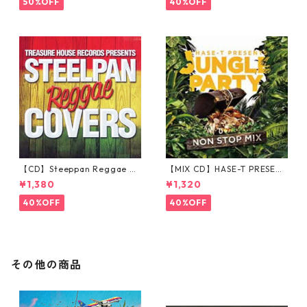
50%OFF
40%OFF
【CD】Steeppan Reggae Co
【MIX CD】HASE-T PRESENT
vers
S JUNGLE PARTY NONSTOP
¥1,380
¥1,320
MIX
40%OFF
40%OFF
その他の商品