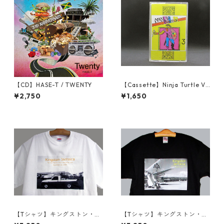
【CD】HASE-T / TWENTY
【Cassette】Ninja Turtle Vo
l.3 / V.A
¥2,750
¥1,650
【Tシャツ】キングストン・ノ
【Tシャツ】キングストン・ノ
ーマン・マンレー国際空港シ
ーマン・マンレー国際空港シ