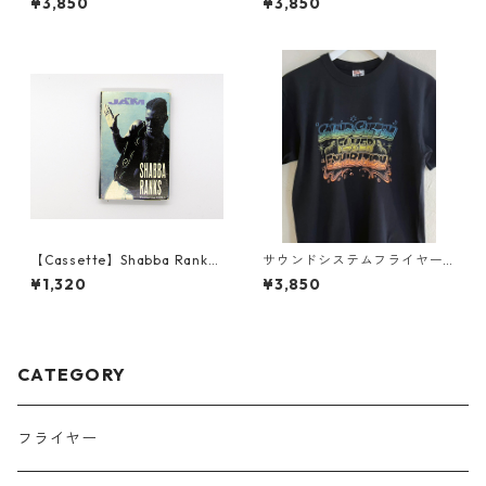
¥3,850
¥3,850
リーズ
リーズ
【Cassette】Shabba Ranks
サウンドシステムフライヤー
Featuring KRS-1 The Jam
展 Tシャツ
¥1,320
¥3,850
CATEGORY
フライヤー