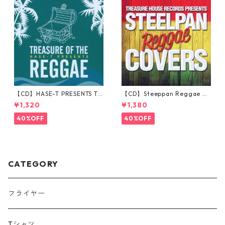
【CD】HASE-T PRESENTS TR
【CD】Steeppan Reggae Co
EASURE OF THE REGGAE
vers
¥1,320
¥1,380
40%OFF
40%OFF
CATEGORY
フライヤー
Tシャツ