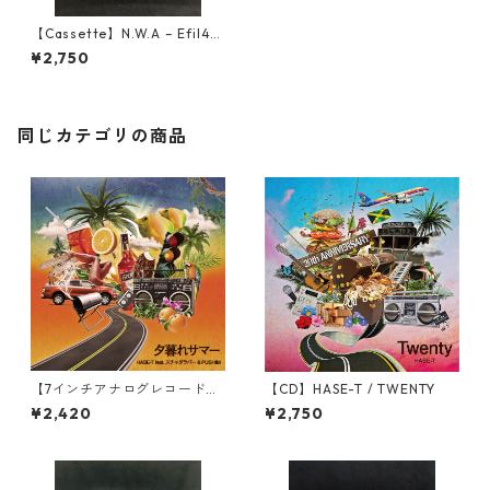
【Cassette】N.W.A – Efil4z
aggin
¥2,750
同じカテゴリの商品
【7インチアナログレコード】
【CD】HASE-T / TWENTY
夕暮れサマー / HASE-T feat.
¥2,420
¥2,750
スチャダラパー＆PUSHIM