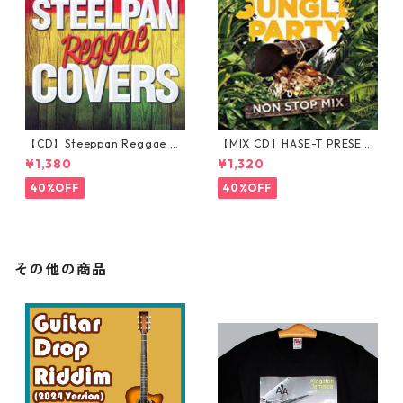
【CD】Steeppan Reggae Co
【MIX CD】HASE-T PRESENT
vers
S JUNGLE PARTY NONSTOP
¥1,380
¥1,320
MIX
40%OFF
40%OFF
その他の商品