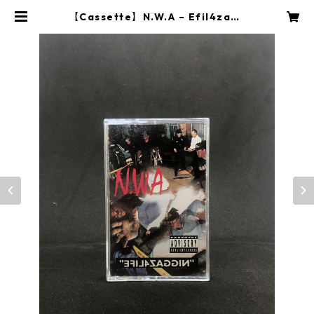
【Cassette】N.W.A – Efil4zagg
in | Rhythms Lounge