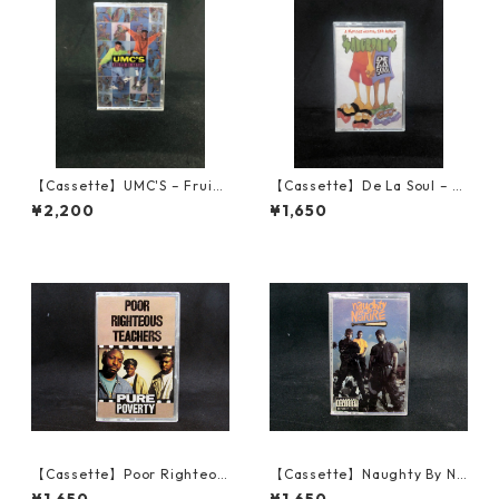
【Cassette】UMC'S – Fruits
【Cassette】De La Soul – A
Of Nature
Roller Skating Jam Named
¥2,200
¥1,650
"Saturdays"
【Cassette】Poor Righteou
【Cassette】Naughty By Na
s Teachers – Pure Poverty
ture ‎– Naughty By Nature
¥1,650
¥1,650