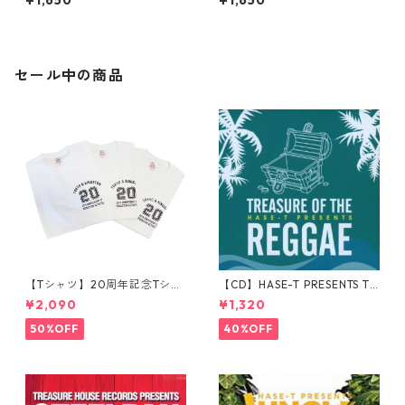
セール中の商品
【Tシャツ】20周年記念Tシャ
【CD】HASE-T PRESENTS TR
ツ
EASURE OF THE REGGAE
¥2,090
¥1,320
50%OFF
40%OFF